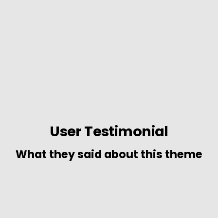
User Testimonial
What they said about this theme
Lorem ipsum dolor sit amet, consectetur adipiscing
elit, sed do eiusmod tempor incididunt ut labore et
dolore magna aliqua. Ut enim ad minim veniam,
quis nostrud exercitation ullamco laboris nisi ut